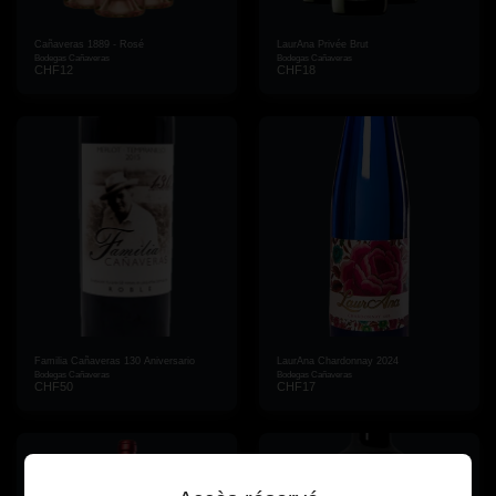
Cañaveras 1889 - Rosé
LaurAna Privée Brut
Bodegas Cañaveras
Bodegas Cañaveras
CHF
12
CHF
18
Familia Cañaveras 130 Aniversario
LaurAna Chardonnay 2024
Bodegas Cañaveras
Bodegas Cañaveras
CHF
50
CHF
17