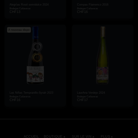
Alegrías Rosé semidulce 2024
Compas Flamenco 2016
Bodegas Cañaveras
Bodegas Cañaveras
CHF
13
CHF
16
A nouveau dispo
Las Niñas Tempranillo-Syrah 2023
LaurAna Verdejo 2024
Bodegas Cañaveras
Bodegas Cañaveras
CHF
16
CHF
17
ACCUEIL
BOUTIQUE
SUR LE VIN
PLUS