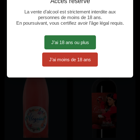
Accès réservé
La vente d’alcool est strictement interdite aux
personnes de moins de 18 ans.
En poursuivant, vous certifiez avoir l’âge légal requis.
J’ai 18 ans ou plus
LaurAna Tempranillo-Cabernet
Viña Juanele 2019
Sauvignon
Bodegas Cañaveras
J’ai moins de 18 ans
Bodegas Cañaveras
CHF
21
CHF
16