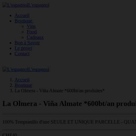
L'espagnol
Accueil
Boutique
Vins
Food
Cadeaux
Bon à Savoir
Le projet
Contact
L'espagnol
Accueil
Boutique
La Olmera - Viña Almate *600bt/an produites*
La Olmera - Viña Almate *600bt/an produi
100% Tempranillo d'une SEULE ET UNIQUE PARCELLE - QU
CHF
40