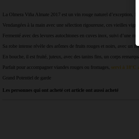
La Olmera Viña Almate 2017 est un vin rouge naturel d’exception, 100
Vendangées à la main avec une sélection rigoureuse, ces vieilles vigne
Fermenté avec des levures autochtones en cuves inox, suivi d’une macér
Sa robe intense révèle des arômes de fruits rouges et noirs, avec un 
En bouche, il est fruité, juteux, avec des tanins fins, un corps remarq
Parfait pour accompagner viandes rouges ou fromages,
servi à 18°C 
Grand Potentiel de garde
Les personnes qui ont acheté cet article ont aussi acheté