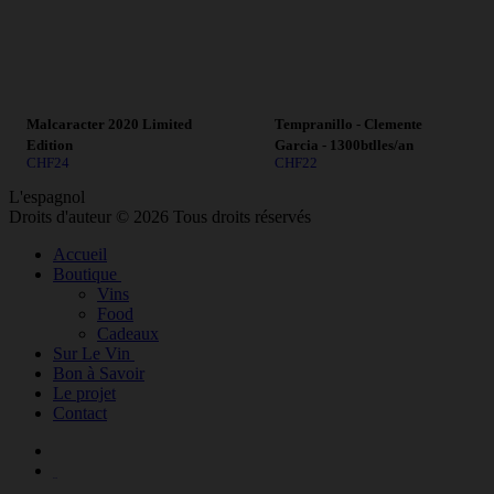
Malcaracter 2020 Limited
Tempranillo - Clemente
Edition
Garcia - 1300btlles/an
CHF
24
CHF
22
L'espagnol
Droits d'auteur © 2026 Tous droits réservés
Accueil
Boutique
Vins
Food
Cadeaux
Sur Le Vin
Bon à Savoir
Le projet
Contact