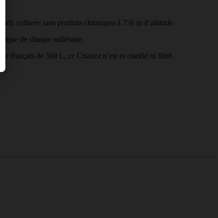
id), cultivée sans produits chimiques à 756 m d’altitude.
r unique de chaque millésime.
français de 500 L, ce Crianza n’est ni clarifié ni filtré.