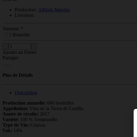
Producteur:
Alfredo Maestro
Livraison:
Variante:
*
1 Bouteille
Ajouter au Panier
Partager
Plus de Détails
Description
Production annuelle:
600 bouteilles
Appellation:
Vino de la Tierra de Castilla
Année de récolte:
2017
Variété:
100 % Tempranillo
Type de Vin:
Crianza
Vol.:
14%