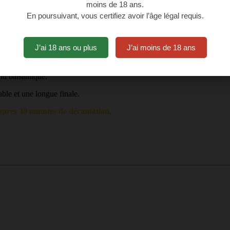
moins de 18 ans.
En poursuivant, vous certifiez avoir l’âge légal requis.
 % Tempranillo, issu d’une unique parcelle à Bocos de Duero (Valladol
s non irriguées produisent seulement 600 bouteilles, reflétant le terroi
J’ai 18 ans ou plus
J’ai moins de 18 ans
ation de 20 à 30 jours et d’un élevage de 12 mois en barriques de chêne 
fond balsamique.
uable et une longue finale.
après 30 minutes de décantation.