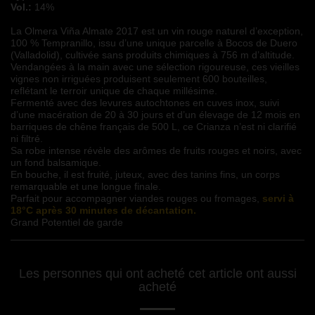
Vol.:
14%
La Olmera Viña Almate 2017 est un vin rouge naturel d’exception,
100 % Tempranillo, issu d’une unique parcelle à Bocos de Duero
(Valladolid), cultivée sans produits chimiques à 756 m d’altitude.
Vendangées à la main avec une sélection rigoureuse, ces vieilles
vignes non irriguées produisent seulement 600 bouteilles,
reflétant le terroir unique de chaque millésime.
Fermenté avec des levures autochtones en cuves inox, suivi
d’une macération de 20 à 30 jours et d’un élevage de 12 mois en
barriques de chêne français de 500 L, ce Crianza n’est ni clarifié
ni filtré.
Sa robe intense révèle des arômes de fruits rouges et noirs, avec
un fond balsamique.
En bouche, il est fruité, juteux, avec des tanins fins, un corps
remarquable et une longue finale.
Parfait pour accompagner viandes rouges ou fromages,
servi à
18°C après 30 minutes de décantation.
Grand Potentiel de garde
Les personnes qui ont acheté cet article ont aussi
acheté