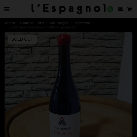
Accueil
Boutique
Vins
Vins Rouges
Tempranillo
La Olmera - Viña Almate *600bt/an produites*
SOLD OUT