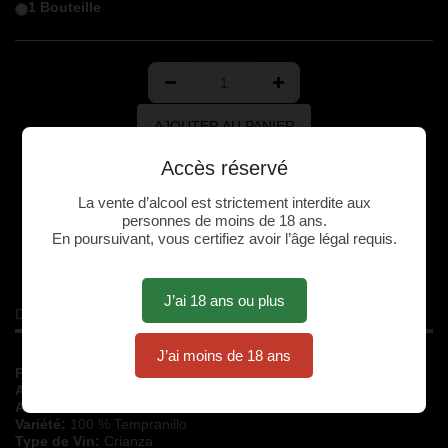
1 Bouteille
AJOUTER AU PANIER
Accès réservé
La vente d’alcool est strictement interdite aux
personnes de moins de 18 ans.
En poursuivant, vous certifiez avoir l’âge légal requis.
Plus de Détails
J’ai 18 ans ou plus
Description
J’ai moins de 18 ans
Production annuelle:
600 bouteilles
Appellation:
Vino de la Tierra de Castilla
Année de récolte:
2017
Variété:
100 % Tempranillo
Type de Vin:
Crianza