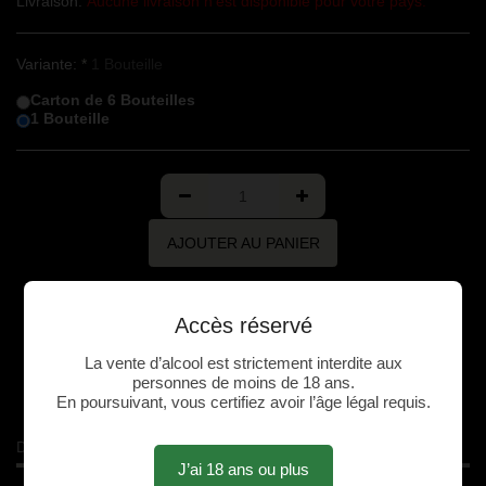
Livraison:
Aucune livraison n'est disponible pour votre pays.
Variante:
*
1 Bouteille
Carton de 6 Bouteilles
1 Bouteille
AJOUTER AU PANIER
Accès réservé
La vente d’alcool est strictement interdite aux
Plus de Détails
personnes de moins de 18 ans.
En poursuivant, vous certifiez avoir l’âge légal requis.
Description
J’ai 18 ans ou plus