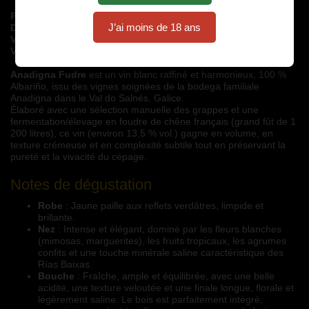
Production annuelle: 2'400
bouteilles
J’ai moins de 18 ans
D.O. Rias Baixas
:
2023
Variété:
100 % Albariño
Vol.:
13,5%
Anadigna Fudre 
est un vin blanc raffiné et harmonieux, 100 % 
Albariño, issu des vignes soignées de la bodega familiale 
Anadigna dans le Val do Salnés, Galice.
Élaboré avec une sélection manuelle des grappes et une 
fermentation/élevage en foudre de chêne français (grand fût de 1 
200 litres), ce vin (environ 13,5 % vol.) gagne en volume, en 
texture crémeuse et en complexité subtile tout en préservant la 
pureté et la vivacité du cépage.
Notes de dégustation
Robe
: Jaune paille aux reflets verdâtres, limpide et
brillante.
Nez
: Intense et élégant, dominé par les fleurs blanches
(mimosas, marguerites), les fruits tropicaux, les agrumes
confits et une touche minérale saline caractéristique des
Rías Baixas.
Bouche
: Fraîche, ample et équilibrée, avec une belle
acidité, une texture veloutée et une finale longue, florale et
légèrement saline. Le bois est parfaitement intégré,