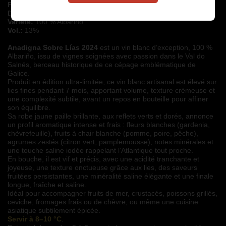
Production annuelle: 2'650
bouteilles
D.O. Rias Baixas
:
2024
Variété:
100 % Albariño
Vol.:
13%
Anadigna Sobre Lías 2024
 est un vin blanc d’exception, 100 % 
Albariño, issu de vignes soignées avec passion dans le Val do 
Salnés, berceau historique de ce cépage emblématique de 
Galice.
Produit en édition ultra-limitée, ce vin blanc artisanal est élevé sur 
lies fines pendant 7 mois, apportant volume, texture crémeuse et 
une complexité subtile, avant un repos en bouteille pour affiner 
son équilibre.
Sa robe jaune paille brillante, aux reflets verts et dorés, annonce 
un profil aromatique intense et frais : fleurs blanches (gardenia, 
chèvrefeuille), fruits à chair blanche (pomme, poire, pêche), 
agrumes zestés (citron vert, pamplemousse), notes minérales et 
une touche saline iodée rappelant l’Atlantique tout proche.
En bouche, il est vif et précis, avec une acidité tranchante et 
joyeuse, une texture onctueuse grâce aux lies, des saveurs 
fruitées persistantes, une minéralité saline élégante et une finale 
longue, fraîche et saline.
Idéal pour accompagner fruits de mer, crustacés, poissons grillés, 
ceviche, fromages frais ou de chèvre, ou même une cuisine 
asiatique subtilement épicée.
Servir à 8–10 °C
. 