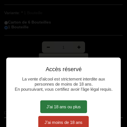
Variante:
*
1 Bouteille
Carton de 6 Bouteilles
1 Bouteille
AJOUTER AU PANIER
Accès réservé
La vente d’alcool est strictement interdite aux
personnes de moins de 18 ans.
En poursuivant, vous certifiez avoir l’âge légal requis.
Plus de Détails
J’ai 18 ans ou plus
Description
J’ai moins de 18 ans