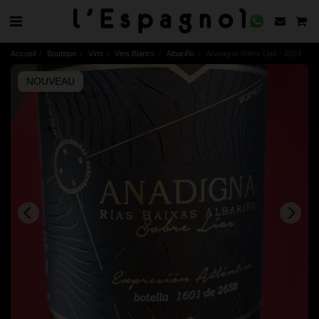
Accueil
Boutique
Vins
Vins Blancs
Albariño
Anadigna Sobre Lias - 2024
NOUVEAU